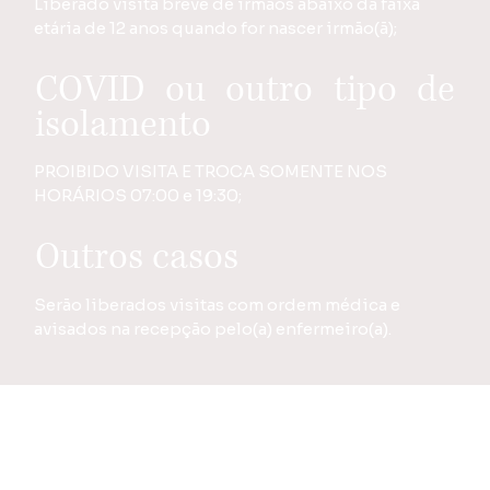
Liberado visita breve de irmãos abaixo da faixa
etária de 12 anos quando for nascer irmão(ã);
COVID ou outro tipo de
isolamento
PROIBIDO VISITA E TROCA SOMENTE NOS
HORÁRIOS 07:00 e 19:30;
Outros casos
Serão liberados visitas com ordem médica e
avisados na recepção pelo(a) enfermeiro(a).
Convênios