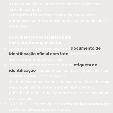
a 1 acompanhante, preferencialmente do mesmo
sexo do paciente.
O hospital
não
se responsabiliza por valores e
pertences trazidos por pacientes / acompanhantes /
visitantes.
Documentos necessários para
Visitante/Acompanhante:
É obrigatória a apresentação do
documento de
identificação oficial com foto
para todos os
acessos à unidade Hospitalar;
Todos os visitantes recebem uma
etiqueta de
identificação
e os acompanhantes etiqueta pessoal
e intransferível, com nome do
visitante/acompanhante e do paciente. Os visitantes
e acompanhantes devem manter a etiqueta ou
pulseira durante todo o período que permanecerem
no Hospital.
Na saída, a etiqueta deve ser devolvida para a equipe
de Portaria/Recepção no saguão.