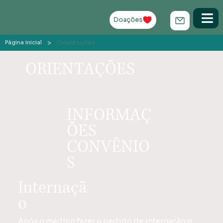
Doações
>
Orientações
Página inicial
ORIENTAÇÕES
INFORMAÇ
ÕES
CONVÊNIO
S
Internaçã
o
Após o médico fazer o pedido de internação o