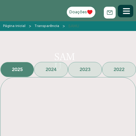
Doações
>
>
SAMU
Página inicial
Transparência
SAM
U
2025
2024
2023
2022